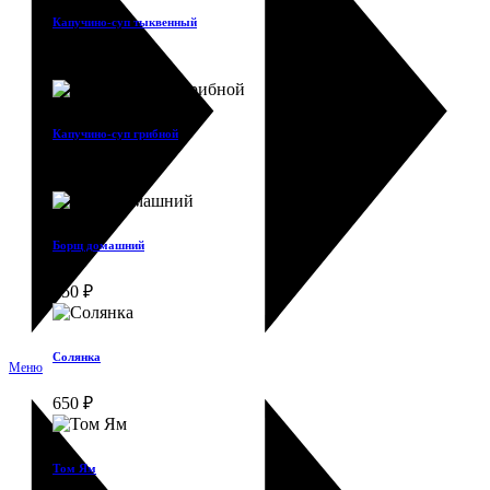
Капучино-суп тыквенный
600
₽
Капучино-суп грибной
550
₽
Борщ домашний
650
₽
Солянка
Меню
650
₽
Том Ям