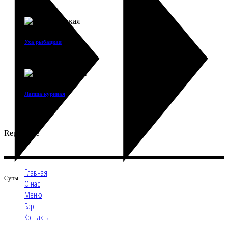
900
₽
Уха рыбацкая
1 200
₽
Лапша куриная
450
₽
Repastcafe
Главная
Супы
О нас
Меню
Бар
Контакты