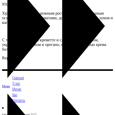
950
₽
Хрустящая чиабата с нежным ростбифом, маринованным
огурцом и вялеными томатами, дополненная красным луком и
каперсами.
С творожным сыром креметте и сливочным акцентом,
украшена пармезаном и орегано, с лёгкой сладостью крема
бальзамик.
Repastcafe
Главная
О нас
Меню
Меню
Бар
Контакты
Адрес: Ул.Б.Филевская 21/2