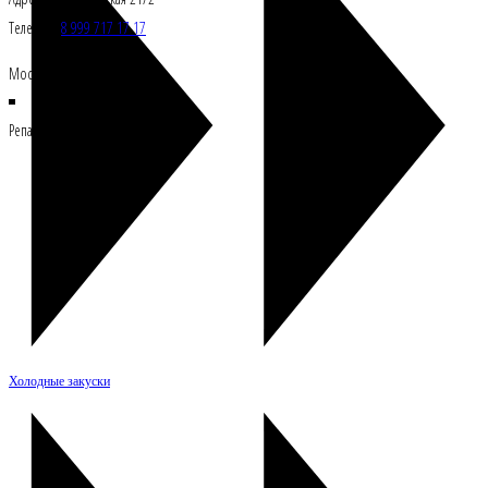
Телефон:
8 999 717 17 17
Москва, Росссия 121108
Репасткафе © Все права защищены
Холодные закуски