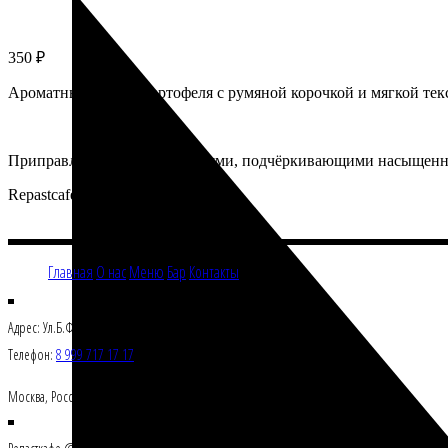
350
₽
Ароматные дольки картофеля с румяной корочкой и мягкой тек
Приправлены солью и специями, подчёркивающими насыщенны
Repastcafe
Главная
О нас
Меню
Бар
Контакты
Адрес: Ул.Б.Филевская 21/2
Телефон:
8 999 717 17 17
Москва, Росссия 121108