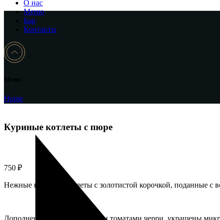
О нас
Меню
Бар
Контакты
Меню
Home
Куриные котлеты с пюре
750
₽
Нежные куриные котлеты с золотистой корочкой, поданные с 
Дополнены белыми грибами и томатами черри, украшены микр