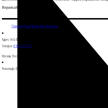
Repastcafe
Главная
О нас
Меню
Бар
Контакты
Адрес: Ул.Б.Филевская 21/2
Телефон:
8 999 717 17 17
Москва, Росссия 121108
Репасткафе © Все права защищены