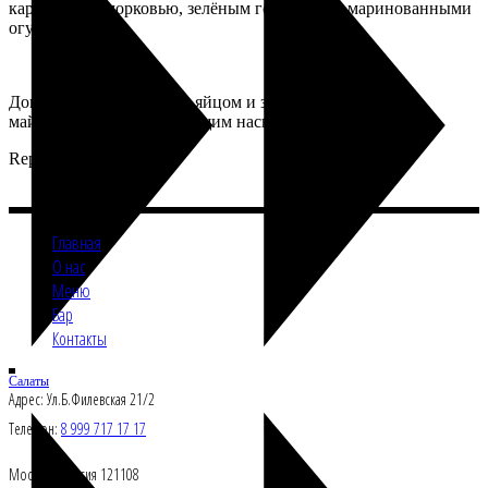
картофелем, морковью, зелёным горошком и маринованными
огурцами.
Дополнен перепелиным яйцом и заправлен нежным
майонезом, подчёркивающим насыщенность вкуса.
Repastcafe
Главная
О нас
Меню
Бар
Контакты
Салаты
Адрес: Ул.Б.Филевская 21/2
Телефон:
8 999 717 17 17
Москва, Росссия 121108