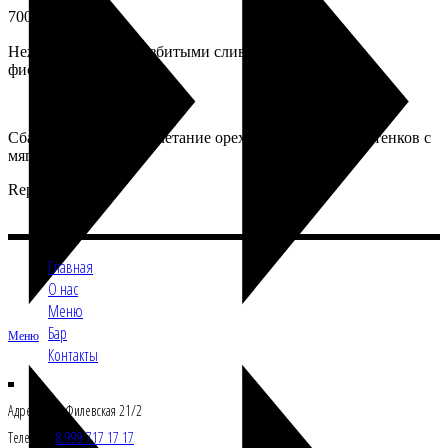
700
₽
Нежный бисквит с взбитыми сливками, малиной и
фисташкой.
Сбалансированное сочетание ореховых и ягодных оттенков с
мягкой текстурой.
Repastcafe
Главная
О нас
Меню
Бар
Меню
Контакты
Адрес: Ул.Б.Филевская 21/2
Телефон:
8 999 717 17 17