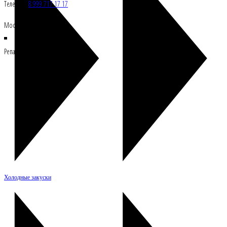
Телефон:
8 999 717 17 17
Москва, Росссия 121108
Репасткафе © Все права защищены
Холодные закуски