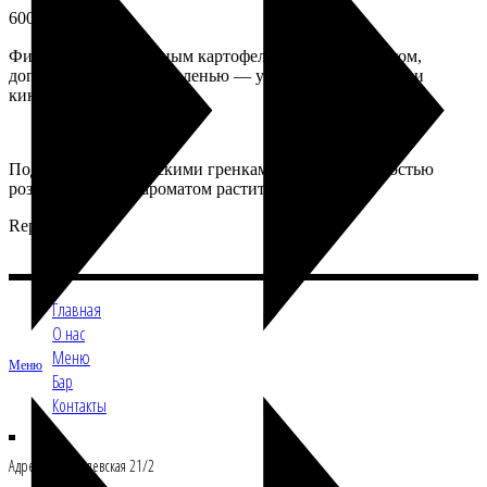
600
₽
Филе сельди с отварным картофелем и красным луком,
дополненное свежей зеленью — укропом, петрушкой и
кинзой.
Подаётся с бородинскими гренками, с лёгкой пряностью
розового перца и ароматом растительного масла.
Repastcafe
Главная
О нас
Меню
Меню
Бар
Контакты
Адрес: Ул.Б.Филевская 21/2