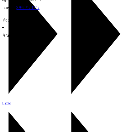
Телефон:
8 999 717 17 17
Москва, Росссия 121108
Репасткафе © Все права защищены
Супы