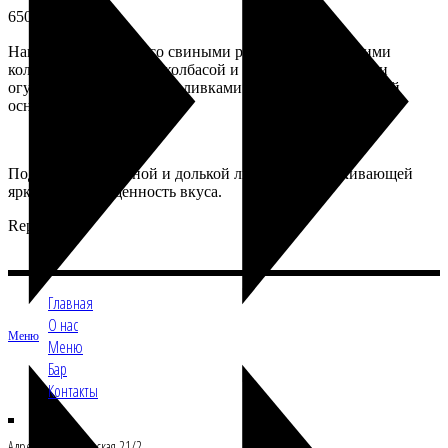
650
₽
Наваристая солянка со свиными рёбрами, охотничьими
колбасками, копчёной колбасой и беконом, с солёными
огурцами, маслинами и оливками в ароматной томатной
основе.
Подаётся со сметаной и долькой лимона, подчёркивающей
яркость и насыщенность вкуса.
Repastcafe
Главная
О нас
Меню
Меню
Бар
Контакты
Адрес: Ул.Б.Филевская 21/2