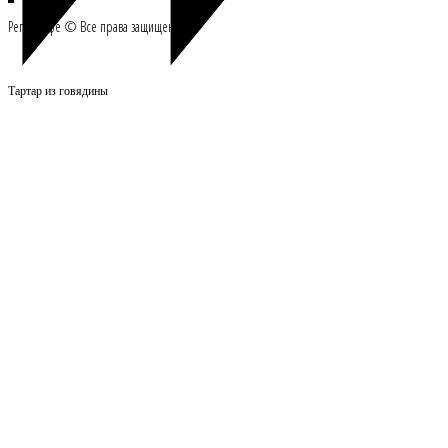
Репасткафе © Все права защищены
Тартар из говядины