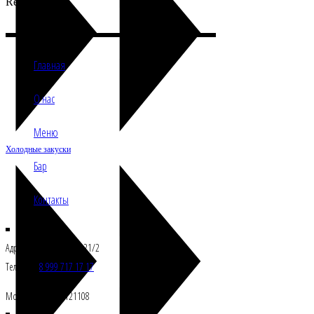
Repastcafe
Главная
О нас
Меню
Холодные закуски
Бар
Контакты
Адрес: Ул.Б.Филевская 21/2
Телефон:
8 999 717 17 17
Москва, Росссия 121108