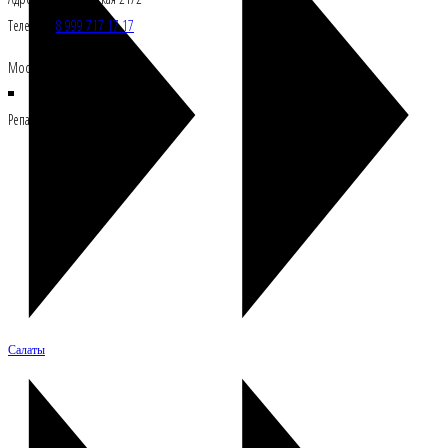
Телефон:
8 999 717 17 17
Москва, Росссия 121108
Репасткафе © Все права защищены
Салаты