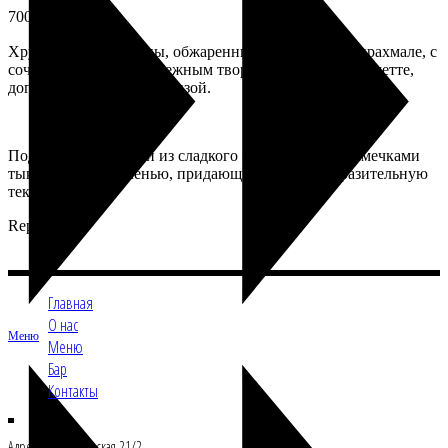
700
₽
Хрустящие баклажаны, обжаренные в кукурузном крахмале, с
сочными томатами и нежным творожным сыром креметте,
дополненные свежей кинзой.
Подаётся с заправкой из сладкого чили, украшен семечками
тыквы и микрозеленью, придающими блюду выразительную
текстуру.
Repastcafe
Главная
О нас
Меню
Меню
Бар
Контакты
Адрес: Ул.Б.Филевская 21/2